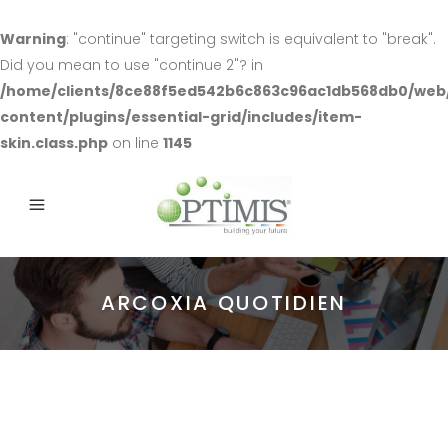
Warning
: "continue" targeting switch is equivalent to "break".
Did you mean to use "continue 2"? in
/home/clients/8ce88f5ed542b6c863c96ac1db568db0/web
content/plugins/essential-grid/includes/item-
skin.class.php
on line
1145
ARCOXIA QUOTIDIEN