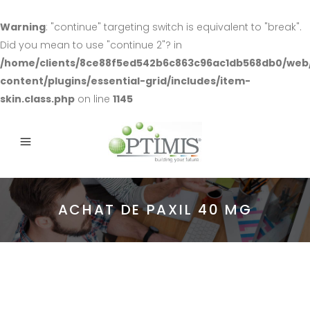
Warning
: "continue" targeting switch is equivalent to "break".
Did you mean to use "continue 2"? in
/home/clients/8ce88f5ed542b6c863c96ac1db568db0/web
content/plugins/essential-grid/includes/item-
skin.class.php
on line
1145
ACHAT DE PAXIL 40 MG