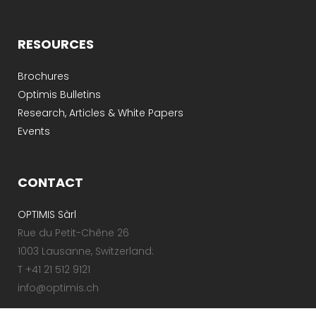
RESOURCES
Brochures
Optimis Bulletins
Research, Articles & White Papers
Events
CONTACT
OPTIMIS Sàrl
Rue du Petit-Chêne 26
1003 Lausanne, Switzerland:
T +41 21 512 9121
info@optimis.ch